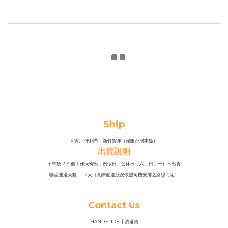
Ship
宅配：便利帶、新竹貨運（僅限台灣本島）
出貨說明
下單後 2-4 個工作天寄出，例假日、公休日（六、日、一）不出貨
物流運送天數：1-2天（實際配送狀況依照司機安排之路線而定）
Contact us
HAND SLIDE 手滑選物