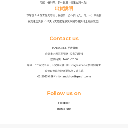
宅配：便利帶、新竹貨運（僅限台灣本島）
出貨說明
下單後 2-4 個工作天寄出，例假日、公休日（六、日、一）不出貨
物流運送天數：1-2天（實際配送狀況依照司機安排之路線而定）
Contact us
HAND SLIDE 手滑選物
143
7
5
台北市內湖區新明路
巷
號
樓
營業時間：14
:
00 - 20:00
每週一 \二固定公休，不定期公休日以Google map公告時間為主
公休日無法立即回覆訊息，請見諒
02-2933-6158 / infohandslide@gmail.com
Follow us on
Facebook
Instagram