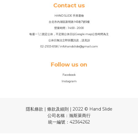
Contact us
HAND SLIDE 手滑選物
143
7
5
台北市內湖區新明路
巷
號
樓
營業時間：14
:
00 - 20:00
每週一 \二固定公休，不定期公休日以Google map公告時間為主
公休日無法立即回覆訊息，請見諒
02-2933-6158 / infohandslide@gmail.com
Follow us on
Facebook
Instagram
隱私條款 | 條款及細則 | 2022 © Hand Slide
公司名稱：瀚斯萊商行
統一編號：42364262