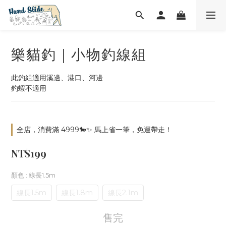
樂貓釣｜小物釣線組
此釣組適用溪邊、港口、河邊
釣蝦不適用
全店，消費滿 4999🐎✨ 馬上省一筆，免運帶走！
NT$199
顏色
: 線長1.5m
線長1.5m
線長1.8m
線長2.1m
售完