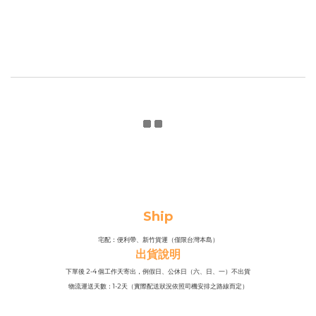
Ship
宅配：便利帶、新竹貨運（僅限台灣本島）
出貨說明
下單後 2-4 個工作天寄出，例假日、公休日（六、日、一）不出貨
物流運送天數：1-2天（實際配送狀況依照司機安排之路線而定）