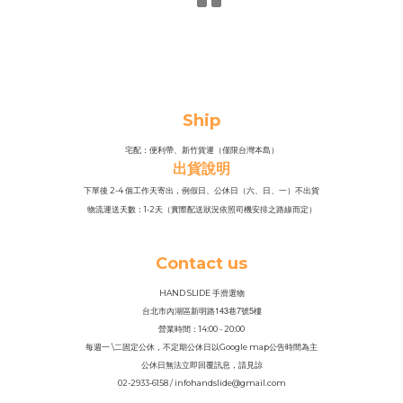
Ship
宅配：便利帶、新竹貨運（僅限台灣本島）
出貨說明
下單後 2-4 個工作天寄出，例假日、公休日（六、日、一）不出貨
物流運送天數：1-2天（實際配送狀況依照司機安排之路線而定）
Contact us
HAND SLIDE 手滑選物
143
7
5
台北市內湖區新明路
巷
號
樓
營業時間：14
:
00 - 20:00
每週一 \二固定公休，不定期公休日以Google map公告時間為主
公休日無法立即回覆訊息，請見諒
02-2933-6158 / infohandslide@gmail.com