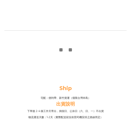
Ship
宅配：便利帶、新竹貨運（僅限台灣本島）
出貨說明
下單後 2-4 個工作天寄出，例假日、公休日（六、日、一）不出貨
物流運送天數：1-2天（實際配送狀況依照司機安排之路線而定）