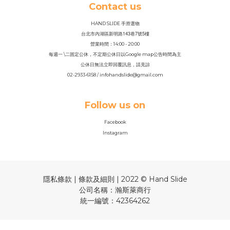
Contact us
HAND SLIDE 手滑選物
143
7
5
台北市內湖區新明路
巷
號
樓
營業時間：14
:
00 - 20:00
每週一 \二固定公休，不定期公休日以Google map公告時間為主
公休日無法立即回覆訊息，請見諒
02-2933-6158 / infohandslide@gmail.com
Follow us on
Facebook
Instagram
隱私條款 | 條款及細則 | 2022 © Hand Slide
公司名稱：瀚斯萊商行
統一編號：42364262