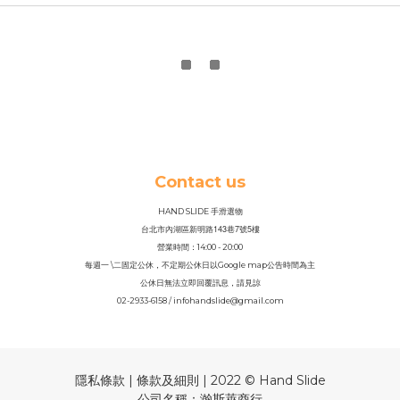
Contact us
HAND SLIDE 手滑選物
143
7
5
台北市內湖區新明路
巷
號
樓
營業時間：14
:
00 - 20:00
每週一 \二固定公休，不定期公休日以Google map公告時間為主
公休日無法立即回覆訊息，請見諒
02-2933-6158 / infohandslide@gmail.com
隱私條款 | 條款及細則 | 2022 © Hand Slide
公司名稱：瀚斯萊商行