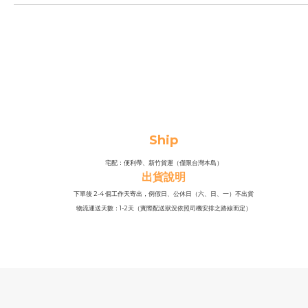
Ship
宅配：便利帶、新竹貨運（僅限台灣本島）
出貨說明
下單後 2-4 個工作天寄出，例假日、公休日（六、日、一）不出貨
物流運送天數：1-2天（實際配送狀況依照司機安排之路線而定）