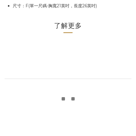
尺寸：F(單一尺碼-胸寬21英吋，長度26英吋)
了解更多