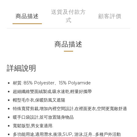
送貨及付款方
商品描述
顧客評價
式
商品描述
詳細說明
材質: 85% Polyester、15% Polyamide
超細纖維雙面絨製成,吸水速乾,輕量好攜帶
帽型毛巾衣,保暖防風又遮陽
特殊寬臂剪裁,增加內裡空間設計,在裡面更衣,空間更寬敞舒適
暖手口袋設計,並可放置隨身物品
寬鬆版型,男女童適用.
多功能用途,適用潛水,衝浪,SUP, 游泳,泛舟…多種戶外活動