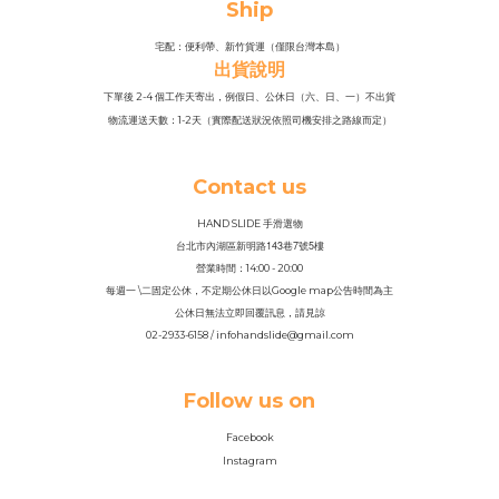
Ship
宅配：便利帶、新竹貨運（僅限台灣本島）
出貨說明
下單後 2-4 個工作天寄出，例假日、公休日（六、日、一）不出貨
物流運送天數：1-2天（實際配送狀況依照司機安排之路線而定）
Contact us
HAND SLIDE 手滑選物
143
7
5
台北市內湖區新明路
巷
號
樓
營業時間：14
:
00 - 20:00
每週一 \二固定公休，不定期公休日以Google map公告時間為主
公休日無法立即回覆訊息，請見諒
02-2933-6158 / infohandslide@gmail.com
Follow us on
Facebook
Instagram