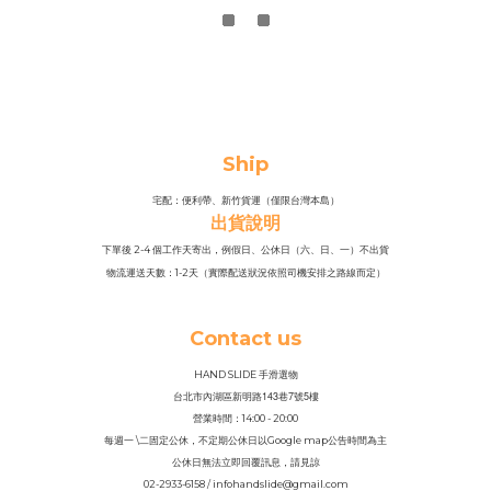
Ship
宅配：便利帶、新竹貨運（僅限台灣本島）
出貨說明
下單後 2-4 個工作天寄出，例假日、公休日（六、日、一）不出貨
物流運送天數：1-2天（實際配送狀況依照司機安排之路線而定）
Contact us
HAND SLIDE 手滑選物
143
7
5
台北市內湖區新明路
巷
號
樓
營業時間：14
:
00 - 20:00
每週一 \二固定公休，不定期公休日以Google map公告時間為主
公休日無法立即回覆訊息，請見諒
02-2933-6158 / infohandslide@gmail.com