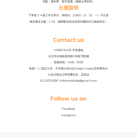
宅配：便利帶、新竹貨運（僅限台灣本島）
出貨說明
下單後 2-4 個工作天寄出，例假日、公休日（六、日、一）不出貨
物流運送天數：1-2天（實際配送狀況依照司機安排之路線而定）
Contact us
HAND SLIDE 手滑選物
143
7
5
台北市內湖區新明路
巷
號
樓
營業時間：14
:
00 - 20:00
每週一 \二固定公休，不定期公休日以Google map公告時間為主
公休日無法立即回覆訊息，請見諒
02-2933-6158 / infohandslide@gmail.com
Follow us on
Facebook
Instagram