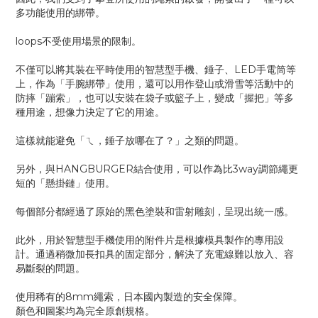
多功能使用的綁帶。
loops不受使用場景的限制。
不僅可以將其裝在平時使用的智慧型手機、錘子、LED手電筒等
上，作為「手腕綁帶」使用，還可以用作登山或滑雪等活動中的
防摔「蹦索」，也可以安裝在袋子或籃子上，變成「握把」等多
種用途，想像力決定了它的用途。
這樣就能避免「ㄟ，錘子放哪在了？」之類的問題。
另外，與HANGBURGER結合使用，可以作為比3way調節繩更
短的「懸掛鏈」使用。
每個部分都經過了原始的黑色塗裝和雷射雕刻，呈現出統一感。
此外，用於智慧型手機使用的附件片是根據模具製作的專用設
計。通過稍微加長扣具的固定部分，解決了充電線難以放入、容
易斷裂的問題。
使用稀有的8mm繩索，日本國內製造的安全保障。
顏色和圖案均為完全原創規格。