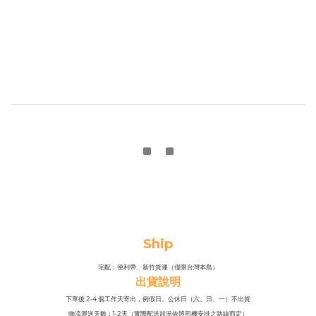
Ship
宅配：便利帶、新竹貨運（僅限台灣本島）
出貨說明
下單後 2-4 個工作天寄出，例假日、公休日（六、日、一）不出貨
物流運送天數：1-2天（實際配送狀況依照司機安排之路線而定）