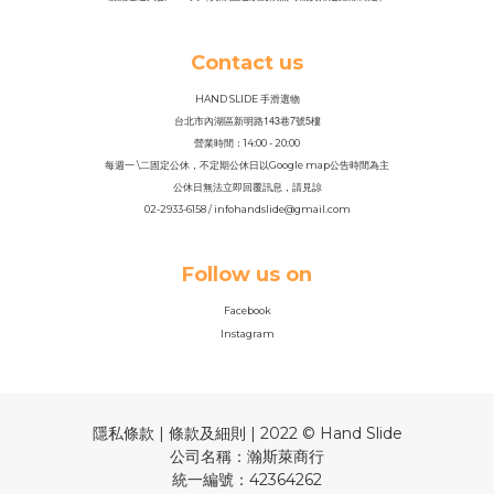
Contact us
HAND SLIDE 手滑選物
143
7
5
台北市內湖區新明路
巷
號
樓
營業時間：14
:
00 - 20:00
每週一 \二固定公休，不定期公休日以Google map公告時間為主
公休日無法立即回覆訊息，請見諒
02-2933-6158 / infohandslide@gmail.com
Follow us on
Facebook
Instagram
隱私條款 | 條款及細則 | 2022 © Hand Slide
公司名稱：瀚斯萊商行
統一編號：42364262