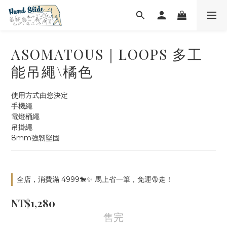
ASOMATOUS｜LOOPS 多工
能吊繩\橘色
使用方式由您決定
手機繩
電燈桶繩
吊掛繩
8mm強韌堅固
全店，消費滿 4999🐎✨ 馬上省一筆，免運帶走！
NT$1,280
售完