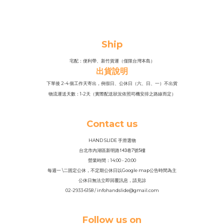
Ship
宅配：便利帶、新竹貨運（僅限台灣本島）
出貨說明
下單後 2-4 個工作天寄出，例假日、公休日（六、日、一）不出貨
物流運送天數：1-2天（實際配送狀況依照司機安排之路線而定）
Contact us
HAND SLIDE 手滑選物
143
7
5
台北市內湖區新明路
巷
號
樓
營業時間：14
:
00 - 20:00
每週一 \二固定公休，不定期公休日以Google map公告時間為主
公休日無法立即回覆訊息，請見諒
02-2933-6158 / infohandslide@gmail.com
Follow us on