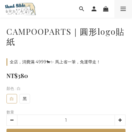
CAMPOOPARTS｜圓形logo貼
紙
全店，消費滿 4999🐎✨ 馬上省一筆，免運帶走！
NT$380
顏色
: 白
白
黑
數量