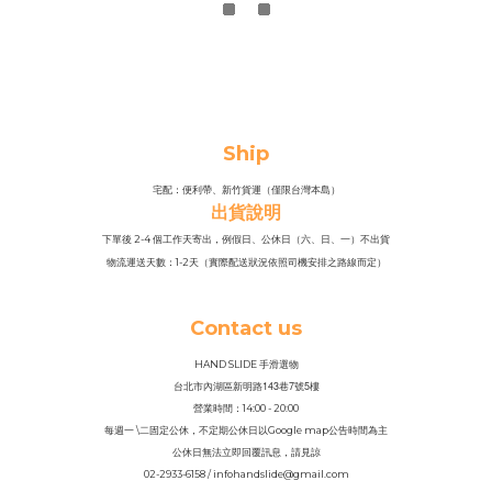
Ship
宅配：便利帶、新竹貨運（僅限台灣本島）
出貨說明
下單後 2-4 個工作天寄出，例假日、公休日（六、日、一）不出貨
物流運送天數：1-2天（實際配送狀況依照司機安排之路線而定）
Contact us
HAND SLIDE 手滑選物
143
7
5
台北市內湖區新明路
巷
號
樓
營業時間：14
:
00 - 20:00
每週一 \二固定公休，不定期公休日以Google map公告時間為主
公休日無法立即回覆訊息，請見諒
02-2933-6158 / infohandslide@gmail.com