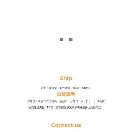
Ship
宅配：便利帶、新竹貨運（僅限台灣本島）
出貨說明
下單後 2-4 個工作天寄出，例假日、公休日（六、日、一）不出貨
物流運送天數：1-2天（實際配送狀況依照司機安排之路線而定）
Contact us