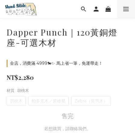
Dapper Punch｜120黃銅燈
座-可選木材
全店，消費滿 4999🐎✨ 馬上省一筆，免運帶走！
NT$2,280
材質
: 胡桃木
胡桃木
帕多克木／紫檀屬
Zebra（斑馬木）
售完
若想購買，請聯絡我們。