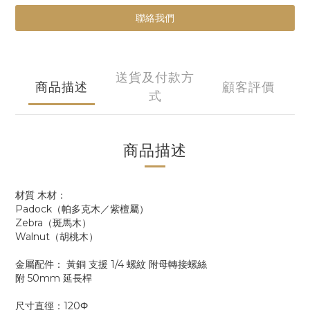
聯絡我們
送貨及付款方
商品描述
顧客評價
式
商品描述
材質 木材：
Padock（帕多克木／紫檀屬）
Zebra（斑馬木）
Walnut（胡桃木）
金屬配件： 黃銅 支援 1/4 螺紋 附母轉接螺絲
附 50mm 延長桿
尺寸直徑：120Φ