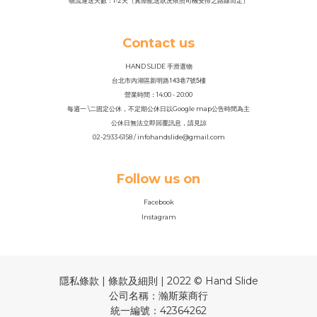
物流運送天數：1-2天（實際配送狀況依照司機安排之路線而定）
Contact us
HAND SLIDE 手滑選物
143
7
5
台北市內湖區新明路
巷
號
樓
營業時間：14
:
00 - 20:00
每週一 \二固定公休，不定期公休日以Google map公告時間為主
公休日無法立即回覆訊息，請見諒
02-2933-6158 / infohandslide@gmail.com
Follow us on
Facebook
Instagram
隱私條款 | 條款及細則 | 2022 © Hand Slide
公司名稱：瀚斯萊商行
統一編號：42364262