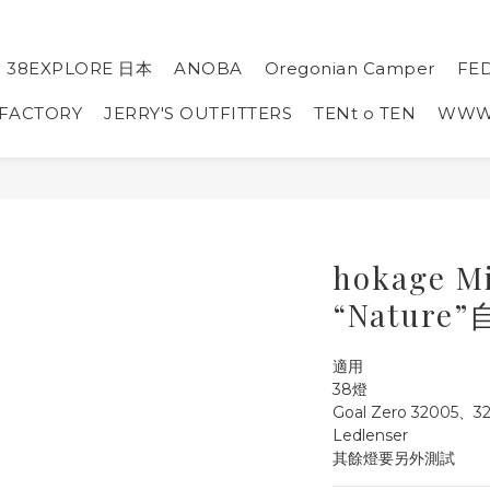
38EXPLORE 日本
ANOBA
Oregonian Camper
FE
 FACTORY
JERRY'S OUTFITTERS
TENt o TEN
WW
hokage Mi
“Nature
適用
38燈
Goal Zero 32005、3
Ledlenser
其餘燈要另外測試