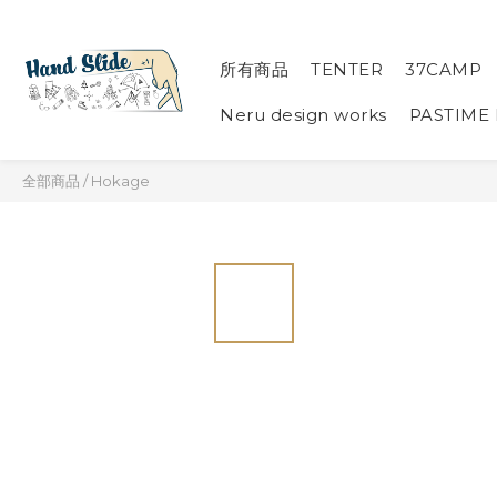
所有商品
TENTER
37CAMP
Neru design works
PASTIME
全部商品
/
Hokage