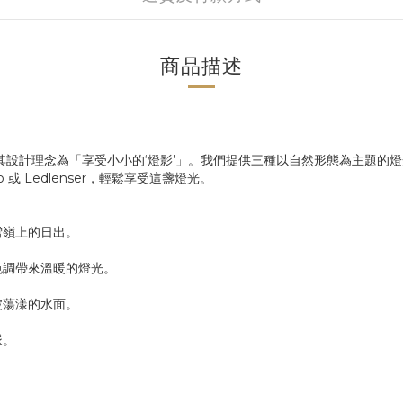
商品描述
。其設計理念為「享受小小的‘燈影’」。我們提供三種以自然形態為主題
或 Ledlenser，輕鬆享受這盞燈光。
雪嶺上的日出。
色調帶來溫暖的燈光。
波蕩漾的水面。
脈。