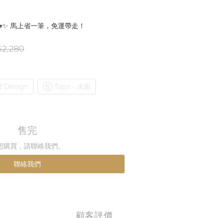
🐎✨ 馬上省一筆，免運帶走！
2,280
 Design
⑥ Topo - 水面
售完
想購買，請聯絡我們。
聯絡我們
顧客評價