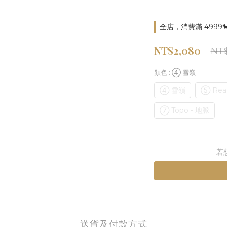
全店，消費滿 4999
NT$2,080
NT$
顏色
: ④ 雪嶺
④ 雪嶺
⑤ Reaf
⑦ Topo - 地脈
若
送貨及付款方式