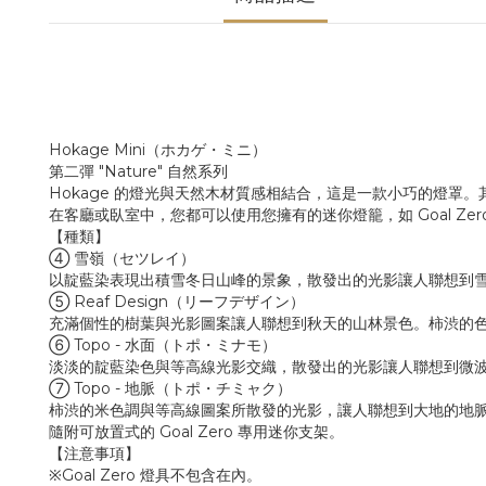
Hokage Mini（ホカゲ・ミニ）
第二彈 "Nature" 自然系列
Hokage 的燈光與天然木材質感相結合，這是一款小巧的燈罩
在客廳或臥室中，您都可以使用您擁有的迷你燈籠，如 Goal Zero 
【種類】
④ 雪嶺（セツレイ）
以靛藍染表現出積雪冬日山峰的景象，散發出的光影讓人聯想到
⑤ Reaf Design（リーフデザイン）
充滿個性的樹葉與光影圖案讓人聯想到秋天的山林景色。柿渋的
⑥ Topo - 水面（トポ・ミナモ）
淡淡的靛藍染色與等高線光影交織，散發出的光影讓人聯想到微
⑦ Topo - 地脈（トポ・チミャク）
柿渋的米色調與等高線圖案所散發的光影，讓人聯想到大地的地
隨附可放置式的 Goal Zero 專用迷你支架。
【注意事項】
※Goal Zero 燈具不包含在內。