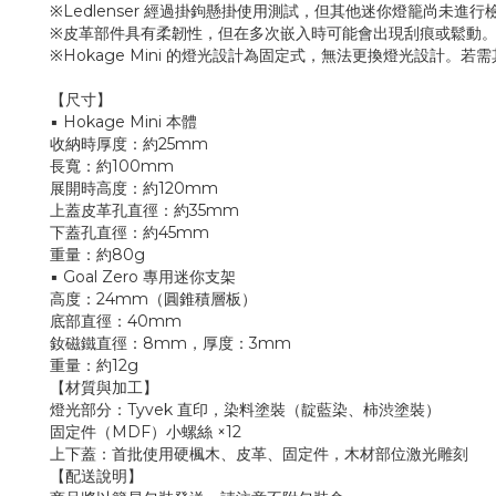
※Ledlenser 經過掛鉤懸掛使用測試，但其他迷你燈籠尚未進行
※皮革部件具有柔韌性，但在多次嵌入時可能會出現刮痕或鬆動
※Hokage Mini 的燈光設計為固定式，無法更換燈光設計。
【尺寸】
▪︎ Hokage Mini 本體
收納時厚度：約25mm
長寬：約100mm
展開時高度：約120mm
上蓋皮革孔直徑：約35mm
下蓋孔直徑：約45mm
重量：約80g
▪︎ Goal Zero 專用迷你支架
高度：24mm（圓錐積層板）
底部直徑：40mm
釹磁鐵直徑：8mm，厚度：3mm
重量：約12g
【材質與加工】
燈光部分：Tyvek 直印，染料塗裝（靛藍染、柿渋塗裝）
固定件（MDF）小螺絲 ×12
上下蓋：首批使用硬楓木、皮革、固定件，木材部位激光雕刻
【配送說明】