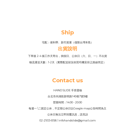
Ship
宅配：便利帶、新竹貨運（僅限台灣本島）
出貨說明
下單後 2-4 個工作天寄出，例假日、公休日（六、日、一）不出貨
物流運送天數：1-2天（實際配送狀況依照司機安排之路線而定）
Contact us
HAND SLIDE 手滑選物
143
7
5
台北市內湖區新明路
巷
號
樓
營業時間：14
:
00 - 20:00
每週一 \二固定公休，不定期公休日以Google map公告時間為主
公休日無法立即回覆訊息，請見諒
02-2933-6158 / infohandslide@gmail.com