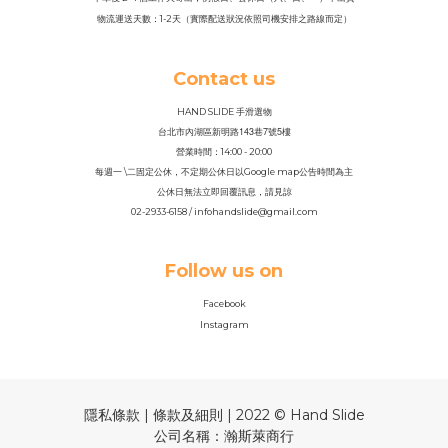
物流運送天數：1-2天（實際配送狀況依照司機安排之路線而定）
Contact us
HAND SLIDE 手滑選物
143
7
5
台北市內湖區新明路
巷
號
樓
營業時間：14
:
00 - 20:00
每週一 \二固定公休，不定期公休日以Google map公告時間為主
公休日無法立即回覆訊息，請見諒
02-2933-6158 / infohandslide@gmail.com
Follow us on
Facebook
Instagram
隱私條款 | 條款及細則 | 2022 © Hand Slide
公司名稱：瀚斯萊商行