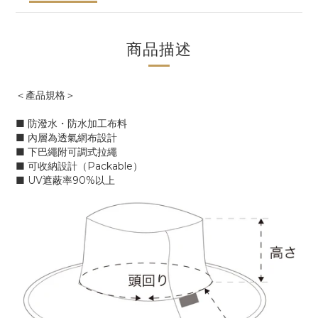
商品描述
＜產品規格＞
■ 防潑水・防水加工布料
■ 內層為透氣網布設計
■ 下巴繩附可調式拉繩
■ 可收納設計（Packable）
■ UV遮蔽率90%以上