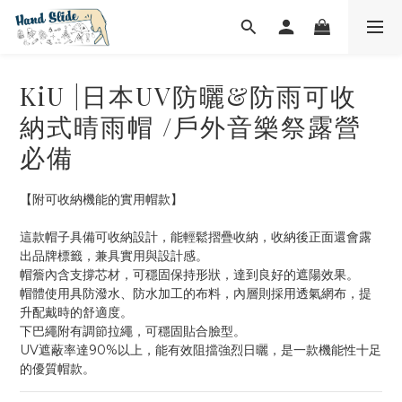
KiU |日本UV防曬&防雨可收
納式晴雨帽 /戶外音樂祭露營
必備
【附可收納機能的實用帽款】
這款帽子具備可收納設計，能輕鬆摺疊收納，收納後正面還會露
出品牌標籤，兼具實用與設計感。
帽簷內含支撐芯材，可穩固保持形狀，達到良好的遮陽效果。
帽體使用具防潑水、防水加工的布料，內層則採用透氣網布，提
升配戴時的舒適度。
下巴繩附有調節拉繩，可穩固貼合臉型。
UV遮蔽率達90%以上，能有效阻擋強烈日曬，是一款機能性十足
的優質帽款。