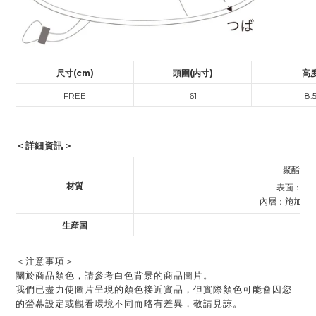
尺寸(cm)
頭圍(内寸)
高
FREE
61
8.
＜詳細資訊＞
聚酯纖維
材質
表面：防
內層：施加防
生産国
中
＜注意事項＞
關於商品顏色，請參考白色背景的商品圖片。
我們已盡力使圖片呈現的顏色接近實品，但實際顏色可能會因您
的螢幕設定或觀看環境不同而略有差異，敬請見諒。