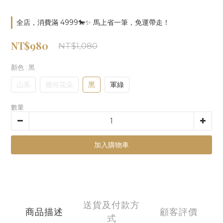
全店，消費滿 4999🐎✨ 馬上省一筆，免運帶走！
NT$980
NT$1,080
顏色
: 黑
山系
幾何花朵
黑
軍綠
數量
加入購物車
送貨及付款方
商品描述
顧客評價
式