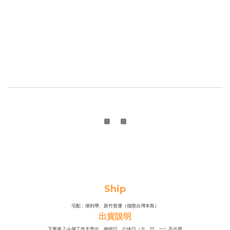
Ship
宅配：便利帶、新竹貨運（僅限台灣本島）
出貨說明
下單後 2-4 個工作天寄出，例假日、公休日（六、日、一）不出貨