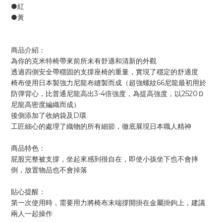
●紅
●黃
商品介紹：
為你的克米特椅帶來前所未有舒適和清新的外觀
透過四側安全帶穩固的支撐座椅的重量，實現了穩定的舒適度
椅布使用日本製強力尼龍布縫製而成（超強螺紋66尼龍最初用於
防彈背心，比普通尼龍高出3-4倍強度，為提高強度，以2520Ｄ
尼龍高密度編織而成）
後側添加了收納袋及D環
工匠細心的處理了織物的所有細節，徹底展現日本職人精神
商品特色：
屁股完整被支撐，坐起來感到很自在，即使小孩坐下也不會摔
倒，放置物品也不會掉落
貼心提醒：
第一次使用時，需要用力將椅布末端撐開掛在金屬掛鉤上，建議
兩人一起操作