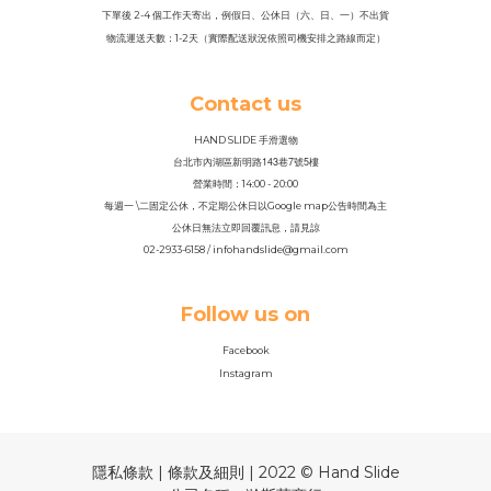
下單後 2-4 個工作天寄出，例假日、公休日（六、日、一）不出貨
物流運送天數：1-2天（實際配送狀況依照司機安排之路線而定）
Contact us
HAND SLIDE 手滑選物
143
7
5
台北市內湖區新明路
巷
號
樓
營業時間：14
:
00 - 20:00
每週一 \二固定公休，不定期公休日以Google map公告時間為主
公休日無法立即回覆訊息，請見諒
02-2933-6158 / infohandslide@gmail.com
Follow us on
Facebook
Instagram
隱私條款 | 條款及細則 | 2022 © Hand Slide