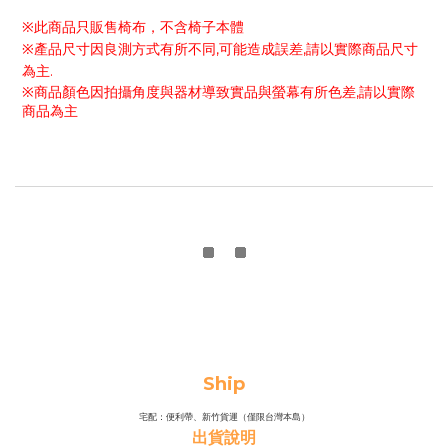
※此商品只販售椅布，不含椅子本體
※
產品尺寸因良測方式有所不同
,
可能造成誤差
,
請以實際商品尺寸
為主
.
※
商品顏色因拍攝角度與器材導致實品與螢幕有所色差
,
請以實際
商品為主
Ship
宅配：便利帶、新竹貨運（僅限台灣本島）
出貨說明