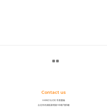
Contact us
HAND SLIDE 手滑選物
143
7
5
台北市內湖區新明路
巷
號
樓