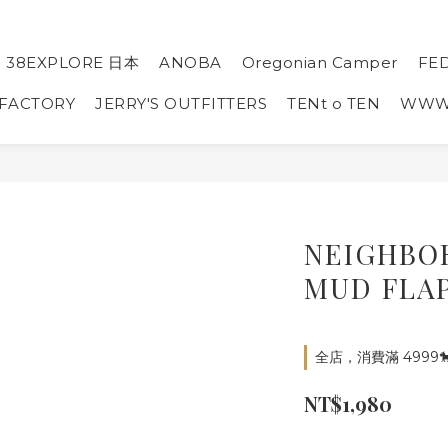
38EXPLORE 日本
ANOBA
Oregonian Camper
FE
 FACTORY
JERRY'S OUTFITTERS
TENt o TEN
WW
NEIGHBO
MUD FLA
全店，消費滿 4999
NT$1,980