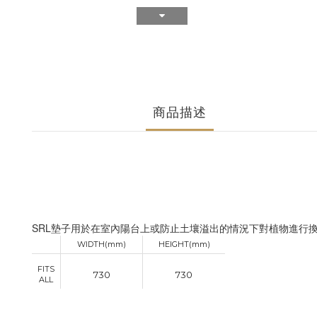
商品描述
SRL墊子用於在室內陽台上或防止土壤溢出的情況下對植物進行
WIDTH(mm)
HEIGHT(mm)
FITS
730
730
ALL