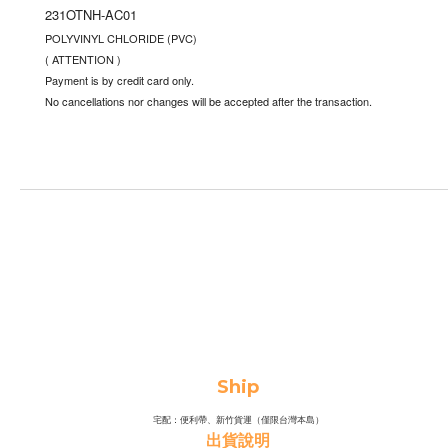
231OTNH-AC01
POLYVINYL CHLORIDE (PVC)
( ATTENTION )
Payment is by credit card only.
No cancellations nor changes will be accepted after the transaction.
Ship
宅配：便利帶、新竹貨運（僅限台灣本島）
出貨說明