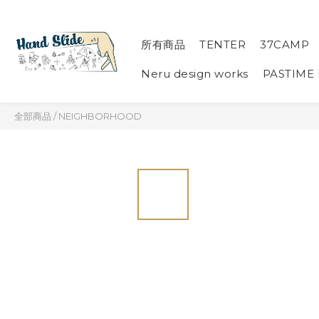
所有商品
TENTER
37CAMP
Neru design works
PASTIME
全部商品
/
NEIGHBORHOOD