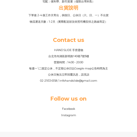
宅配：便利帶、新竹貨運（僅限台灣本島）
出貨說明
下單後 2-4 個工作天寄出，例假日、公休日（六、日、一）不出貨
物流運送天數：1-2天（實際配送狀況依照司機安排之路線而定）
Contact us
HAND SLIDE 手滑選物
143
7
5
台北市內湖區新明路
巷
號
樓
營業時間：14
:
00 - 20:00
每週一 \二固定公休，不定期公休日以Google map公告時間為主
公休日無法立即回覆訊息，請見諒
02-2933-6158 / infohandslide@gmail.com
Follow us on
Facebook
Instagram