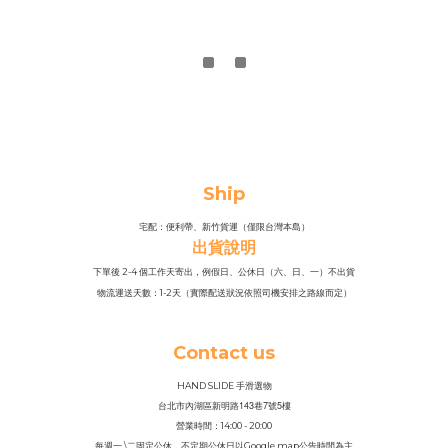
Ship
宅配：便利帶、新竹貨運（僅限台灣本島）
出貨說明
下單後 2-4 個工作天寄出，例假日、公休日（六、日、一）不出貨
物流運送天數：1-2天（實際配送狀況依照司機安排之路線而定）
Contact us
HAND SLIDE 手滑選物
143
7
5
台北市內湖區新明路
巷
號
樓
營業時間：14
:
00 - 20:00
每週一 \二固定公休，不定期公休日以Google map公告時間為主