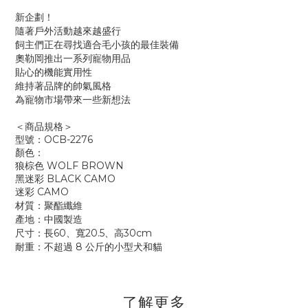
新企劃！
隨著戶外活動越來越盛行
飼主們正在尋找適合毛小孩的最佳裝備
奧勒岡推出一系列寵物用品
貼心的機能實用性
維持著品牌的帥氣風格
為寵物市場帶來一些新想法
＜商品規格＞
型號：
OCB-2276
顏色：
狼棕色
WOLF BROWN
黑迷彩 BLACK CAMO
迷彩 CAMO
材質：聚酯纖維
產地：中國製造
尺寸：長60、寬20.5、高30cm
耐重：不超過 8 公斤的小型犬和貓
了解更多