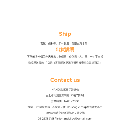
Ship
宅配：便利帶、新竹貨運（僅限台灣本島）
出貨說明
下單後 2-4 個工作天寄出，例假日、公休日（六、日、一）不出貨
物流運送天數：1-2天（實際配送狀況依照司機安排之路線而定）
Contact us
HAND SLIDE 手滑選物
143
7
5
台北市內湖區新明路
巷
號
樓
營業時間：14
:
00 - 20:00
每週一 \二固定公休，不定期公休日以Google map公告時間為主
公休日無法立即回覆訊息，請見諒
02-2933-6158 / infohandslide@gmail.com