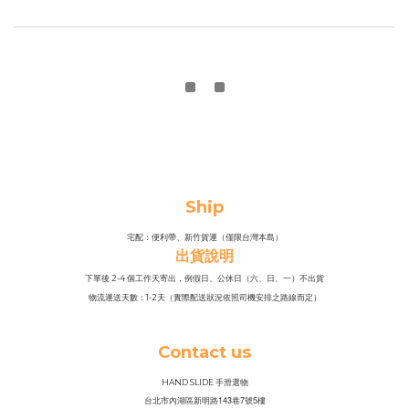
Ship
宅配：便利帶、新竹貨運（僅限台灣本島）
出貨說明
下單後 2-4 個工作天寄出，例假日、公休日（六、日、一）不出貨
物流運送天數：1-2天（實際配送狀況依照司機安排之路線而定）
Contact us
HAND SLIDE 手滑選物
143
7
5
台北市內湖區新明路
巷
號
樓