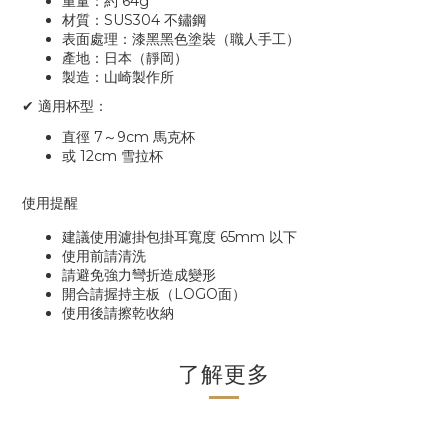
重量：約
64g
材質：
SUS304
不鏽鋼
表面處理：漆黑黑色塗裝（職人手工）
產地：日本（靜岡）
製造：山崎製作所
✔
適用杯型：
直徑
7
～
9cm
馬克杯
或
12cm
雪拉杯
使用提醒
建議使用濾掛包掛耳寬度
65mm
以下
使用前請清洗
請避免強力彎折造成變形
開合請握持主板（
LOGO
面）
使用後請擦乾收納
了解更多