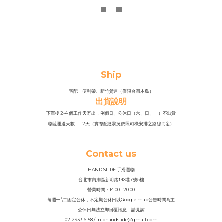
Ship
宅配：便利帶、新竹貨運（僅限台灣本島）
出貨說明
下單後 2-4 個工作天寄出，例假日、公休日（六、日、一）不出貨
物流運送天數：1-2天（實際配送狀況依照司機安排之路線而定）
Contact us
HAND SLIDE 手滑選物
143
7
5
台北市內湖區新明路
巷
號
樓
營業時間：14
:
00 - 20:00
每週一 \二固定公休，不定期公休日以Google map公告時間為主
公休日無法立即回覆訊息，請見諒
02-2933-6158 / infohandslide@gmail.com