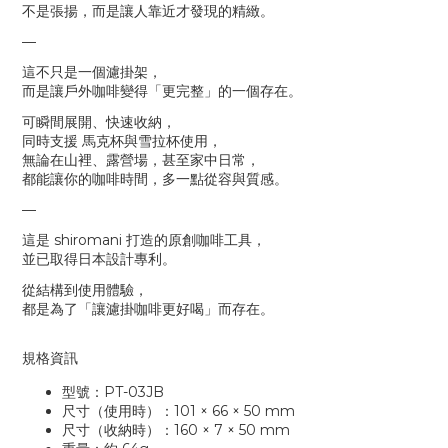
不是張揚，而是讓人靠近才發現的精緻。
—
這不只是一個濾掛架，
而是讓戶外咖啡變得「更完整」的一個存在。
可瞬間展開、快速收納，
同時支援
馬克杯與雪拉杯使用，
無論在山裡、露營場，甚至家中日常，
都能讓你的咖啡時間，多一點從容與質感。
—
這是
shiromani
打造的原創咖啡工具，
並已取得日本設計專利。
從結構到使用體驗，
都是為了「讓濾掛咖啡更好喝」而存在。
規格資訊
型號：
PT-03JB
尺寸（使用時）：
101 × 66 × 50 mm
尺寸（收納時）：
160 × 7 × 50 mm