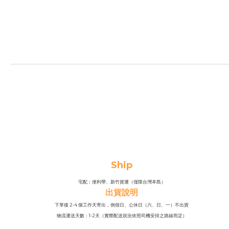
Ship
宅配：便利帶、新竹貨運（僅限台灣本島）
出貨說明
下單後 2-4 個工作天寄出，例假日、公休日（六、日、一）不出貨
物流運送天數：1-2天（實際配送狀況依照司機安排之路線而定）