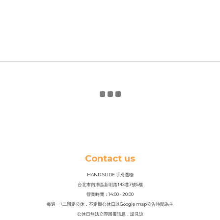
Contact us
HAND SLIDE 手滑選物
143
7
5
台北市內湖區新明路
巷
號
樓
營業時間：14
:
00 - 20:00
每週一 \二固定公休，不定期公休日以Google map公告時間為主
公休日無法立即回覆訊息，請見諒