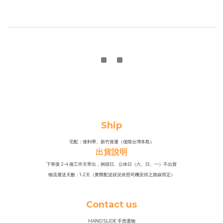
Ship
宅配：便利帶、新竹貨運（僅限台灣本島）
出貨說明
下單後 2-4 個工作天寄出，例假日、公休日（六、日、一）不出貨
物流運送天數：1-2天（實際配送狀況依照司機安排之路線而定）
Contact us
HAND SLIDE 手滑選物