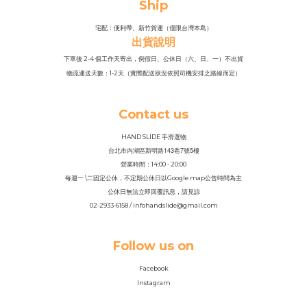
Ship
宅配：便利帶、新竹貨運（僅限台灣本島）
出貨說明
下單後 2-4 個工作天寄出，例假日、公休日（六、日、一）不出貨
物流運送天數：1-2天（實際配送狀況依照司機安排之路線而定）
Contact us
HAND SLIDE 手滑選物
143
7
5
台北市內湖區新明路
巷
號
樓
營業時間：14
:
00 - 20:00
每週一 \二固定公休，不定期公休日以Google map公告時間為主
公休日無法立即回覆訊息，請見諒
02-2933-6158 / infohandslide@gmail.com
Follow us on
Facebook
Instagram