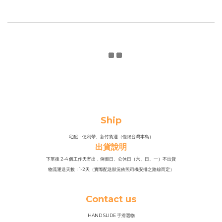
Ship
宅配：便利帶、新竹貨運（僅限台灣本島）
出貨說明
下單後 2-4 個工作天寄出，例假日、公休日（六、日、一）不出貨
物流運送天數：1-2天（實際配送狀況依照司機安排之路線而定）
Contact us
HAND SLIDE 手滑選物