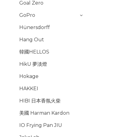
Goal Zero
GoPro
Hünersdorff
Hang Out
韓國HELLOS
HikU 夢淡燈
Hokage
HAKKEI
HIBI 日本香氛火柴
美國 Harman Kardon
IO Frying Pan JIU