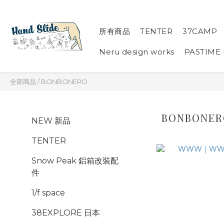
所有商品
TENTER
37CAMP
Neru design works
PASTIME
全部商品
/
BONBONERO
BONBONER
NEW 新品
TENTER
Snow Peak 鋁箱改裝配
件
1/f space
38EXPLORE 日本