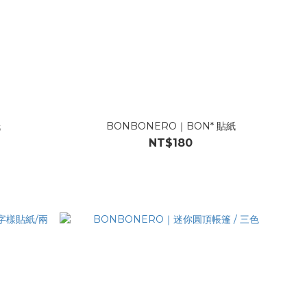
紙
BONBONERO｜BON* 貼紙
NT$180