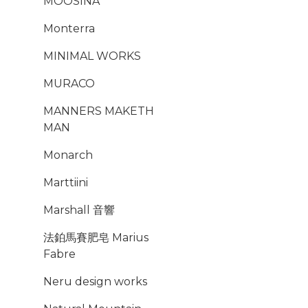
MOOSINA
Monterra
MINIMAL WORKS
MURACO
MANNERS MAKETH
MAN
Monarch
Marttiini
Marshall 音響
法鉑馬賽肥皂 Marius
Fabre
Neru design works