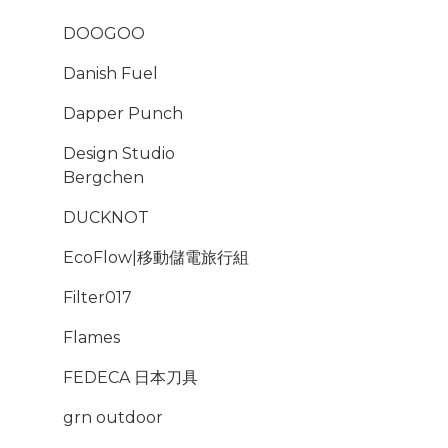
DOOGOO
Danish Fuel
Dapper Punch
Design Studio
Bergchen
DUCKNOT
EcoFlow|移動儲電旅行組
Filter017
Flames
FEDECA 日本刀具
grn outdoor