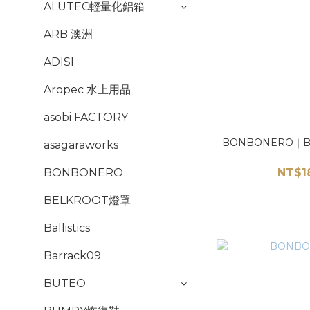
ALUTEC輕量化鋁箱
ARB 澳洲
ADISI
Aropec 水上用品
asobi FACTORY
BONBONERO｜
asagaraworks
NT$1
BONBONERO
BELKROOT燈罩
Ballistics
Barrack09
BUTEO