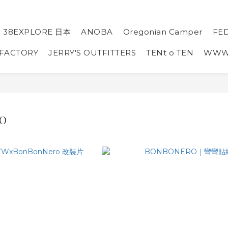
38EXPLORE 日本
ANOBA
Oregonian Camper
FE
 FACTORY
JERRY'S OUTFITTERS
TENt o TEN
WW
O