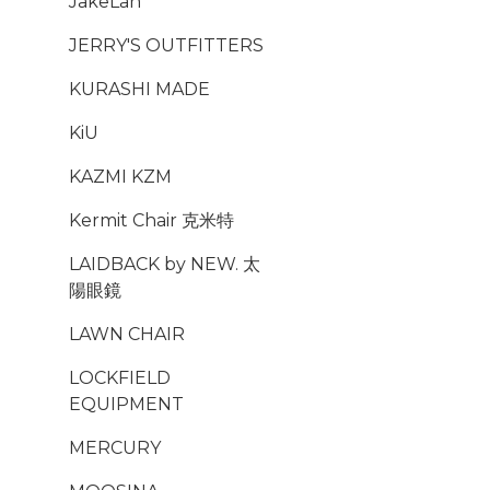
JakeLah
JERRY'S OUTFITTERS
KURASHI MADE
KiU
KAZMI KZM
Kermit Chair 克米特
LAIDBACK by NEW. 太
陽眼鏡
LAWN CHAIR
LOCKFIELD
EQUIPMENT
MERCURY