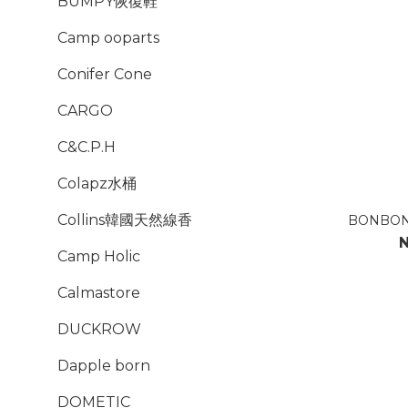
BUMPY恢復鞋
Camp ooparts
Conifer Cone
CARGO
C&C.P.H
Colapz水桶
Collins韓國天然線香
BONBO
N
Camp Holic
Calmastore
DUCKROW
Dapple born
DOMETIC