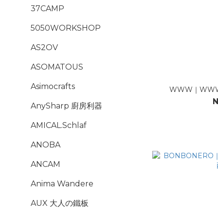
37CAMP
5050WORKSHOP
AS2OV
ASOMATOUS
Asimocrafts
WWW｜WWWx
N
AnySharp 廚房利器
AMICAL.Schlaf
ANOBA
ANCAM
Anima Wandere
AUX 大人の鐵板