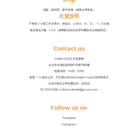
宅配：便利帶、新竹貨運（僅限台灣本島）
出貨說明
下單後 2-4 個工作天寄出，例假日、公休日（六、日、一）不出貨
物流運送天數：1-2天（實際配送狀況依照司機安排之路線而定）
Contact us
HAND SLIDE 手滑選物
143
7
5
台北市內湖區新明路
巷
號
樓
營業時間：14
:
00 - 20:00
每週一 \二固定公休，不定期公休日以Google map公告時間為主
公休日無法立即回覆訊息，請見諒
02-2933-6158 / infohandslide@gmail.com
Follow us on
Facebook
Instagram