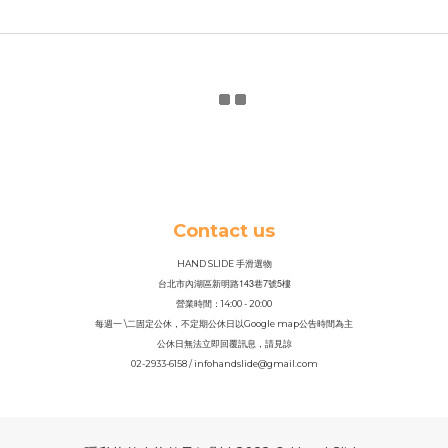
Contact us
HAND SLIDE 手滑選物
143
7
5
台北市內湖區新明路
巷
號
樓
營業時間：14
:
00 - 20:00
每週一 \二固定公休，不定期公休日以Google map公告時間為主
公休日無法立即回覆訊息，請見諒
02-2933-6158 / infohandslide@gmail.com