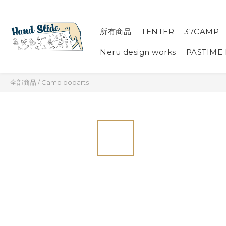
所有商品
TENTER
37CAMP
Neru design works
PASTIME
全部商品
/
Camp ooparts