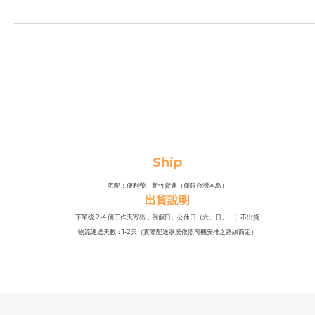
Ship
宅配：便利帶、新竹貨運（僅限台灣本島）
出貨說明
下單後 2-4 個工作天寄出，例假日、公休日（六、日、一）不出貨
物流運送天數：1-2天（實際配送狀況依照司機安排之路線而定）