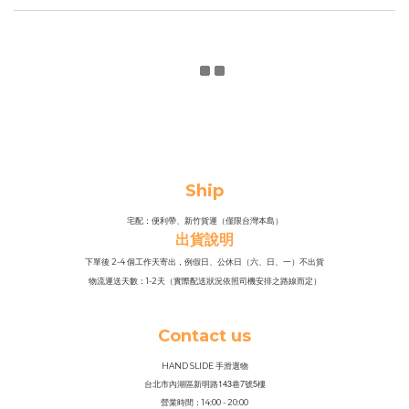
Ship
宅配：便利帶、新竹貨運（僅限台灣本島）
出貨說明
下單後 2-4 個工作天寄出，例假日、公休日（六、日、一）不出貨
物流運送天數：1-2天（實際配送狀況依照司機安排之路線而定）
Contact us
HAND SLIDE 手滑選物
143
7
5
台北市內湖區新明路
巷
號
樓
營業時間：14
:
00 - 20:00