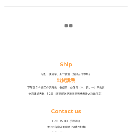
Ship
宅配：便利帶、新竹貨運（僅限台灣本島）
出貨說明
下單後 2-4 個工作天寄出，例假日、公休日（六、日、一）不出貨
物流運送天數：1-2天（實際配送狀況依照司機安排之路線而定）
Contact us
HAND SLIDE 手滑選物
143
7
5
台北市內湖區新明路
巷
號
樓