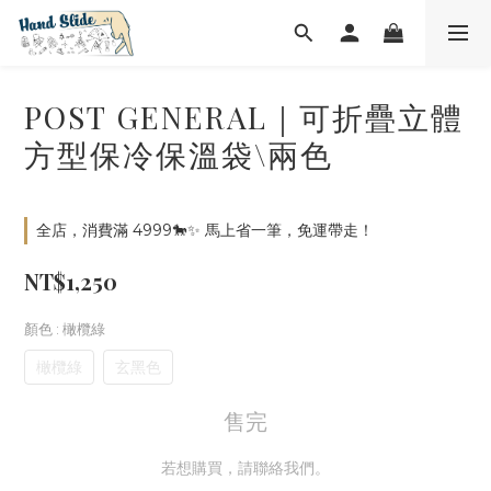
POST GENERAL｜可折疊立體
方型保冷保溫袋\兩色
全店，消費滿 4999🐎✨ 馬上省一筆，免運帶走！
NT$1,250
顏色
: 橄欖綠
橄欖綠
玄黑色
售完
若想購買，請聯絡我們。