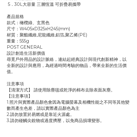
5．30L大容量 三層恆溫 可折疊易攜帶
產品規格
款式：橄欖綠、玄黑色
尺寸：W405xD325xH245(mm)
材質：聚酯纖維,尼龍纖維,鋁箔,聚乙烯(PE)
重量：555g
POST GENERAL
設計創造生活新價值
尋覓戶外用品的設計脈絡，連結起經典設計與現代創新精神，以
全新的設計與應用，為經過時間考驗的物品，帶來全新的生活價
值。
注意事項
【清潔方式】 請使用除塵毯或乾淨的棉布去除表面灰塵。
【注意事項】
1.照片與實際產品顏色會因為電腦螢幕及相機性能之不同等其他變
數而產生色差，請以實際產品顏色為主
2.請勿放置於易燃或是靠近火源處。
3.請勿碰觸尖銳物或過度擠壓，以免商品損壞變形。