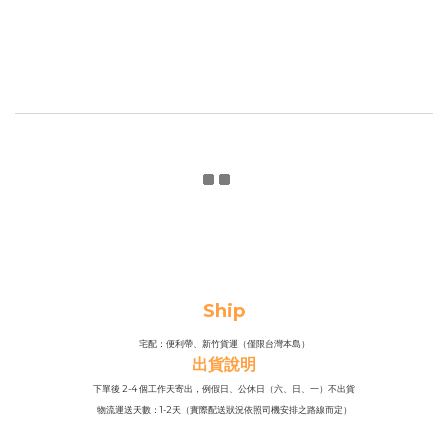
Ship
宅配：便利帶、新竹貨運（僅限台灣本島）
出貨說明
下單後 2-4 個工作天寄出，例假日、公休日（六、日、一）不出貨
物流運送天數：1-2天（實際配送狀況依照司機安排之路線而定）