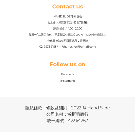
Contact us
HAND SLIDE 手滑選物
143
7
5
台北市內湖區新明路
巷
號
樓
營業時間：14
:
00 - 20:00
每週一 \二固定公休，不定期公休日以Google map公告時間為主
公休日無法立即回覆訊息，請見諒
02-2933-6158 / infohandslide@gmail.com
Follow us on
Facebook
Instagram
隱私條款 | 條款及細則 | 2022 © Hand Slide
公司名稱：瀚斯萊商行
統一編號：42364262