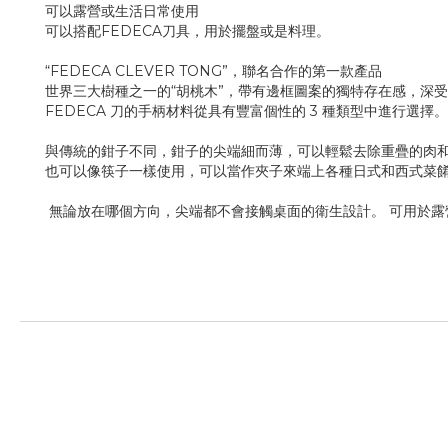
可以露營或生活日常使用
可以搭配FEDECA刀具，用於擺盤或是料理。
“FEDECA CLEVER TONG”，聯名合作的第一款產品
世界三大樹種之一的“胡桃木”，帶有邊框圖案的獨特存在感，深受男女
FEDECA 刀的手柄材料從具有豐富個性的 3 種類型中進行選擇。
與傳統的鉗子不同，鉗子的尖端細而薄，可以輕鬆去除重疊的肉
也可以像筷子一樣使用，可以當作夾子來端上各種日式和西式菜
無論放在哪個方向，尖端都不會接觸桌面的衛生設計。
可用於露