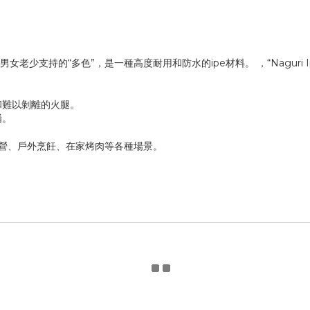
老少支持的“多色”，是一種高度耐用和防水的ipe材料。 ，“Naguri
和難以剝離的火腿。
餚。
營、戶外烹飪、在家烤肉等各種場景。