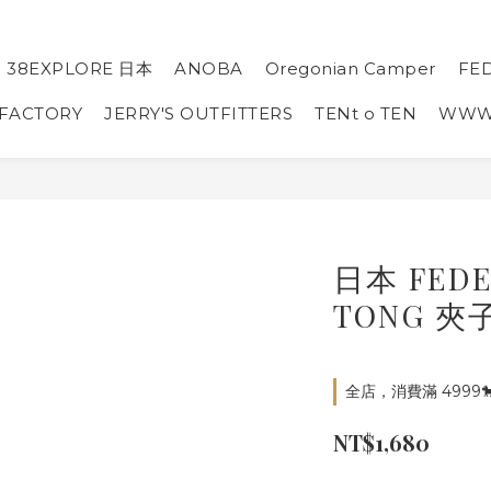
38EXPLORE 日本
ANOBA
Oregonian Camper
FE
 FACTORY
JERRY'S OUTFITTERS
TENt o TEN
WW
日本 FED
TONG 夾
全店，消費滿 4999
NT$1,680