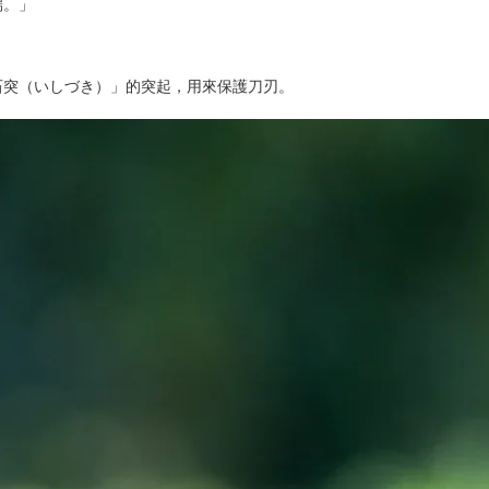
端。」
石突（いしづき）」的突起，用來保護刀刃。