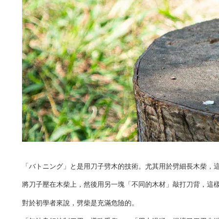
「バトニング」と是用刀子劈木的技術。尤其用於劈細長木柴，
將刀子壓在木柴上，然後用另一塊「不同的木材」敲打刀背，這
對於初學者來說，劈柴是充滿危險的。