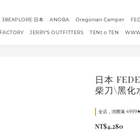
38EXPLORE 日本
ANOBA
Oregonian Camper
FE
 FACTORY
JERRY'S OUTFITTERS
TENt o TEN
WW
日本 FED
柴刀\黑化
全店，消費滿 4999
NT$4,280