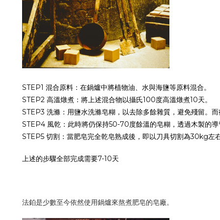
STEP1 混合原料：在鍋爐中將植物油、水與海鹽等原料混合。
STEP2 高溫燉煮：將上述混合物以攝氏100度高溫燉煮10天。
STEP3 洗滌：用鹽水洗滌皂糊，以去除多餘雜質，避免殘留。
STEP4 風乾：此時將仍保持50-70度餘溫的皂糊，透過木製
STEP5 切割：當肥皂完全乾皂熟成後，即以刀具切割為30k
上述的步驟全部完成需要7-10天
法鉑是少數至今依然使用鍋爐來熬煮肥皂的皂廠。