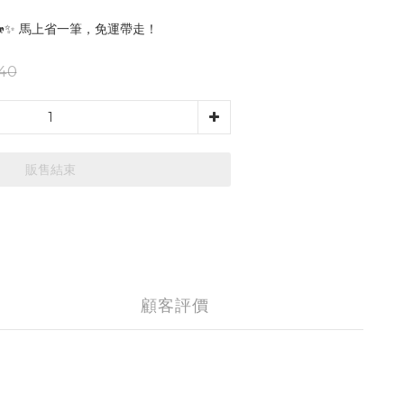
🐎✨ 馬上省一筆，免運帶走！
40
販售結束
顧客評價