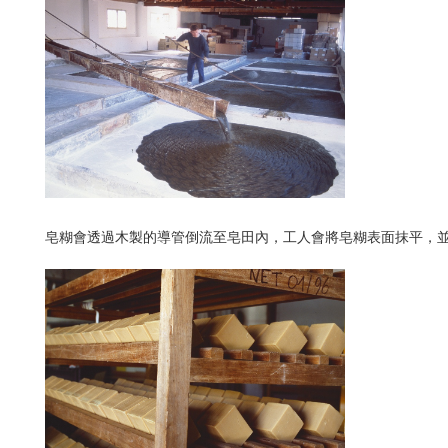
皂糊會透過木製的導管倒流至皂田內，工人會將皂糊表面抹平，