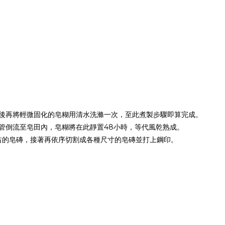
而後再將輕微固化的皂糊用清水洗滌一次，至此煮製步驟即算完成。
的導管倒流至皂田內，皂糊將在此靜置48小時，等代風乾熟成。
g左右的皂磚，接著再依序切割成各種尺寸的皂磚並打上鋼印。