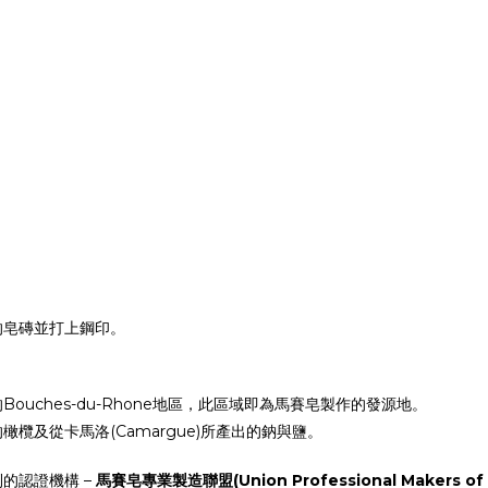
的皂磚並打上鋼印。
uches-du-Rhone地區，此區域即為馬賽皂製作的發源地。
及從卡馬洛(Camargue)所產出的鈉與鹽。
的認證機構 –
馬賽皂專業製造聯盟(Union Professional Makers of S