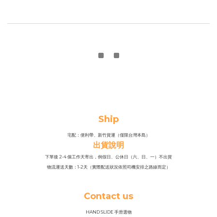
Ship
宅配：便利帶、新竹貨運（僅限台灣本島）
出貨說明
下單後 2-4 個工作天寄出，例假日、公休日（六、日、一）不出貨
物流運送天數：1-2天（實際配送狀況依照司機安排之路線而定）
Contact us
HAND SLIDE 手滑選物