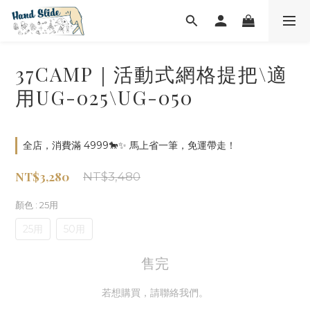
37CAMP｜活動式網格提把\適
用UG-025\UG-050
全店，消費滿 4999🐎✨ 馬上省一筆，免運帶走！
NT$3,280
NT$3,480
顏色
: 25用
25用
50用
售完
若想購買，請聯絡我們。