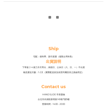
Ship
宅配：便利帶、新竹貨運（僅限台灣本島）
出貨說明
下單後 2-4 個工作天寄出，例假日、公休日（六、日、一）不出貨
物流運送天數：1-2天（實際配送狀況依照司機安排之路線而定）
Contact us
HAND SLIDE 手滑選物
143
7
5
台北市內湖區新明路
巷
號
樓
營業時間：14
:
00 - 20:00