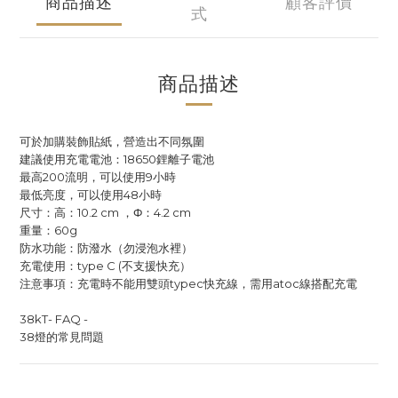
商品描述
顧客評價
式
商品描述
可於加購裝飾貼紙，營造出不同氛圍
建議使用充電電池：18650鋰離子電池
最高200流明，可以使用9小時
最低亮度，可以使用48小時
尺寸：高：10.2 cm ，Φ：4.2 cm
重量：60g
防水功能：防潑水（勿浸泡水裡）
充電使用：type C (不支援快充）
注意事項：充電時不能用雙頭typec快充線，需用atoc線搭配充電
38kT- FAQ -
38燈的常見問題