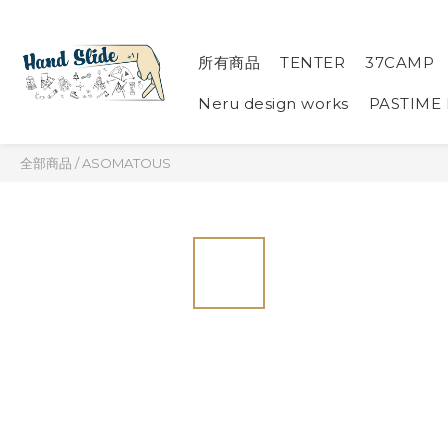
所有商品
TENTER
37CAMP
Neru design works
PASTIME
全部商品
/
ASOMATOUS