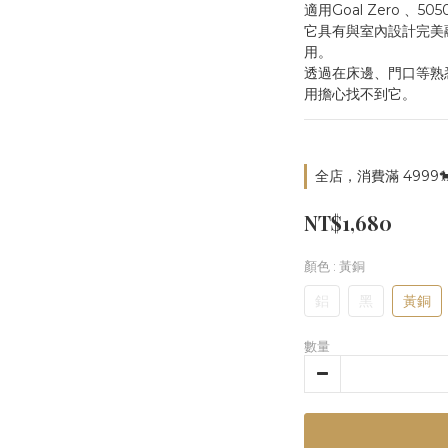
適用Goal Zero 、505
它具有與室內設計完美
用。
透過在床邊、門口等熟
用擔心找不到它。
全店，消費滿 4999
NT$1,680
顏色
: 黃銅
鋁
黑
黃銅
數量