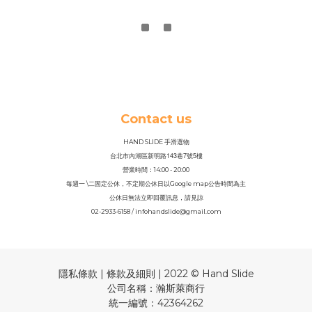
Contact us
HAND SLIDE 手滑選物
143
7
5
台北市內湖區新明路
巷
號
樓
營業時間：14
:
00 - 20:00
每週一 \二固定公休，不定期公休日以Google map公告時間為主
公休日無法立即回覆訊息，請見諒
02-2933-6158 / infohandslide@gmail.com
隱私條款 | 條款及細則 | 2022 © Hand Slide
公司名稱：瀚斯萊商行
統一編號：42364262