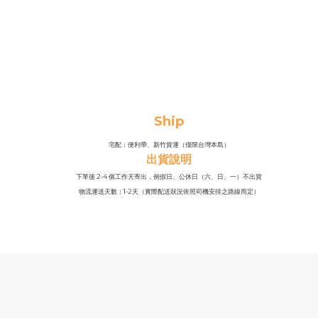
Ship
宅配：便利帶、新竹貨運（僅限台灣本島）
出貨說明
下單後 2-4 個工作天寄出，例假日、公休日（六、日、一）不出貨
物流運送天數：1-2天（實際配送狀況依照司機安排之路線而定）