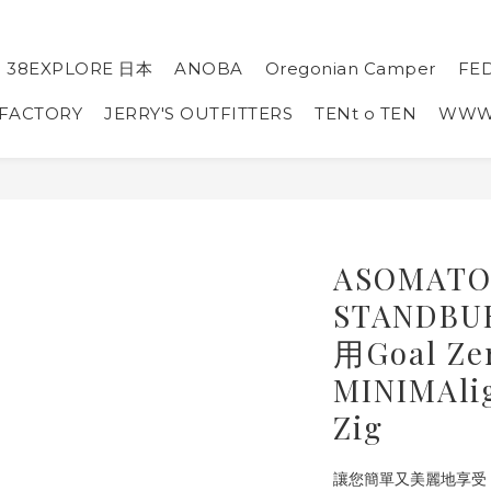
38EXPLORE 日本
ANOBA
Oregonian Camper
FE
 FACTORY
JERRY'S OUTFITTERS
TENt o TEN
WW
ASOMAT
STANDB
用Goal Ze
MINIMAl
Zig
讓您簡單又美麗地享受 