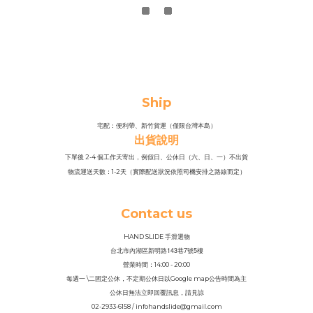
Ship
宅配：便利帶、新竹貨運（僅限台灣本島）
出貨說明
下單後 2-4 個工作天寄出，例假日、公休日（六、日、一）不出貨
物流運送天數：1-2天（實際配送狀況依照司機安排之路線而定）
Contact us
HAND SLIDE 手滑選物
143
7
5
台北市內湖區新明路
巷
號
樓
營業時間：14
:
00 - 20:00
每週一 \二固定公休，不定期公休日以Google map公告時間為主
公休日無法立即回覆訊息，請見諒
02-2933-6158 / infohandslide@gmail.com