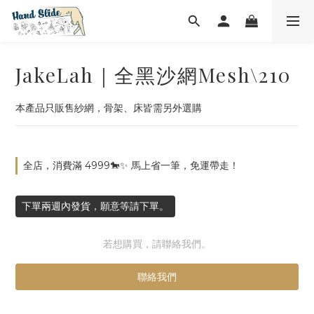
JakeLah｜全黑沙網Mesh\210
本產品只販售紗網，骨架、床皆需另外選購
全店，消費滿 4999🐎✨ 馬上省一筆，免運帶走！
下單兩週內發貨，願意等請下單。
若想購買，請聯絡我們。
聯絡我們