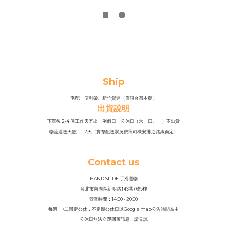
Ship
宅配：便利帶、新竹貨運（僅限台灣本島）
出貨說明
下單後 2-4 個工作天寄出，例假日、公休日（六、日、一）不出貨
物流運送天數：1-2天（實際配送狀況依照司機安排之路線而定）
Contact us
HAND SLIDE 手滑選物
143
7
5
台北市內湖區新明路
巷
號
樓
營業時間：14
:
00 - 20:00
每週一 \二固定公休，不定期公休日以Google map公告時間為主
公休日無法立即回覆訊息，請見諒