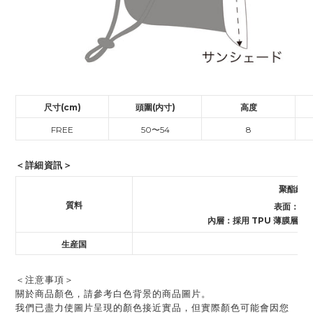
尺寸(cm)
頭圍(内寸)
高度
FREE
50〜54
8
＜詳細資訊＞
聚酯纖維
質料
表面：防
內層：採用 TPU 薄膜層
生産国
中
＜注意事項＞
關於商品顏色，請參考白色背景的商品圖片。
我們已盡力使圖片呈現的顏色接近實品，但實際顏色可能會因您