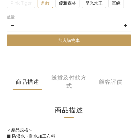
Pink Tiger
豹紋
優雅森林
星光水玉
軍綠
數量
加入購物車
送貨及付款方
商品描述
顧客評價
式
商品描述
＜產品規格＞
■ 防潑水・防水加工布料