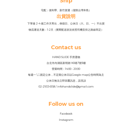
Ship
宅配：便利帶、新竹貨運（僅限台灣本島）
出貨說明
下單後 2-4 個工作天寄出，例假日、公休日（六、日、一）不出貨
物流運送天數：1-2天（實際配送狀況依照司機安排之路線而定）
Contact us
HAND SLIDE 手滑選物
143
7
5
台北市內湖區新明路
巷
號
樓
營業時間：14
:
00 - 20:00
每週一 \二固定公休，不定期公休日以Google map公告時間為主
公休日無法立即回覆訊息，請見諒
02-2933-6158 / infohandslide@gmail.com
Follow us on
Facebook
Instagram