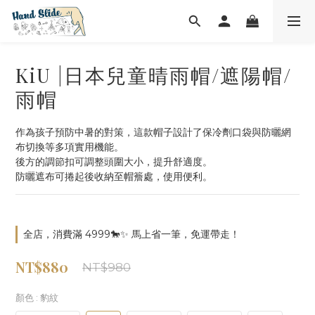
KiU |日本兒童晴雨帽/遮陽帽/
雨帽
作為孩子預防中暑的對策，這款帽子設計了保冷劑口袋與防曬網
布切換等多項實用機能。
後方的調節扣可調整頭圍大小，提升舒適度。
防曬遮布可捲起後收納至帽簷處，使用便利。
全店，消費滿 4999🐎✨ 馬上省一筆，免運帶走！
NT$880
NT$980
顏色
: 豹紋