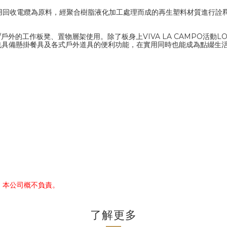
用回收電纜為原料，經
聚合樹脂液化
加工處理而成的再生塑料材質進行詮
室內/戶外的工作板凳、置物層架使用。除了板身上
VIVA LA CAMPO
也具備
懸掛餐具及各式戶外道具的
便利功能，在實用同時也能成為點綴生
，本公司概不負責。
了解更多