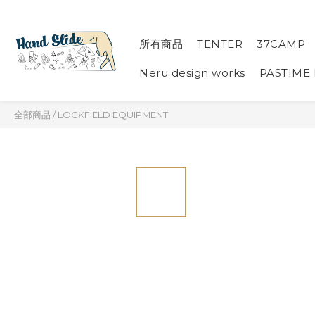
所有商品
TENTER
37CAMP
Neru design works
PASTIME
全部商品
/
LOCKFIELD EQUIPMENT