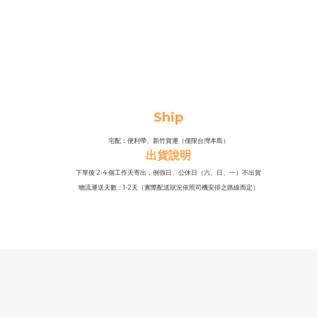
Ship
宅配：便利帶、新竹貨運（僅限台灣本島）
出貨說明
下單後 2-4 個工作天寄出，例假日、公休日（六、日、一）不出貨
物流運送天數：1-2天（實際配送狀況依照司機安排之路線而定）