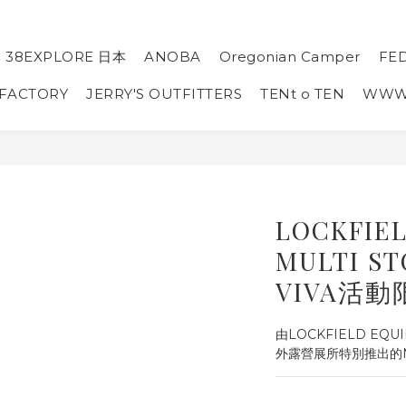
38EXPLORE 日本
ANOBA
Oregonian Camper
FE
 FACTORY
JERRY'S OUTFITTERS
TENt o TEN
WW
LOCKFIE
MULTI S
VIVA活
由LOCKFIELD EQUI
外露營展所特別推出的M