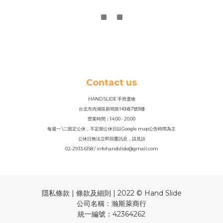
Contact us
HAND SLIDE 手滑選物
143
7
5
台北市內湖區新明路
巷
號
樓
營業時間：14
:
00 - 20:00
每週一 \二固定公休，不定期公休日以Google map公告時間為主
公休日無法立即回覆訊息，請見諒
02-2933-6158 / infohandslide@gmail.com
隱私條款 | 條款及細則 | 2022 © Hand Slide
公司名稱：瀚斯萊商行
統一編號：42364262