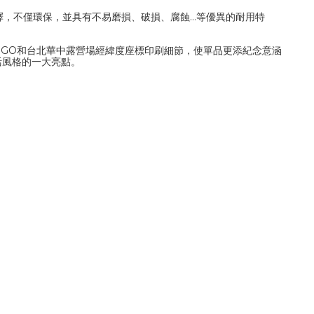
釋，不僅環保，並具有不易磨損、破損、
腐蝕…等
優異的耐用特
活動LOGO和台北華中露營場經緯度座標印刷細節，使單品更添紀念意涵
活風格的一大亮點。