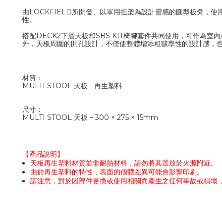
由LOCKFIELD所開發
、
以軍用担架為設計靈感
的圓型板凳
，使
性。
搭配DECK2下層天板和
SBS KIT椅腳套件共同使用，可作為
外，
天板周圍的開孔設計，不僅使整體增添
粗獷率性的設計感，
材質：
MULTI STOOL 天板 - 再生塑料
尺寸：
MULTI STOOL 天板 –
300
× 275
× 15mm
【產品說明】
天板再生塑料材質並非耐熱材料，請勿將其置放於火源附近。
由於再生塑料的特性，表面的個體差異可能會影響印刷。
請注意，對於因部件更換或使用相關而產生之任何事故或損壞