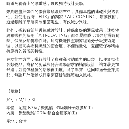
時避免視覺上的厚重感，展現獨特設計美學。
兼具輕盈與彈性的優質聚酯混紡布料，具備卓越的速乾性與透氣
性。並使用台灣「
HTX
」的獨家「
AIR-COATING
」鍍膜技術，
透過銀離子塗層抑制細菌滋生，有效減少異味。
此外，襯衫背部的透氣裁片設計，確保良好的通風效果，速乾性
網布襯裡則採用「
AIR-COATING
」鋁金屬鍍膜，增強穿搭時耐
熱、保溫及熱傳導性能。所有機能性塗層皆經過分子級技術處
理，以提高與布料纖維的密合度，不僅輕量化，還能確保布料維
持原有的質感與特性。
在功能性方面，襯衫設計了多種高收納能力的口袋，以便於攜帶
各類物品。寬鬆的剪裁與符合運動需求的袖部設計，讓穿著更加
舒適，並提供極佳的活動自由度。除了單穿，也同時適合疊穿搭
配，無論戶外活動或日常穿搭皆能輕鬆融入風格。
【規格】
尺寸：
M/ L / XL
本體 – 尼龍
87% /
聚氨酯
13%(
銀離子鍍膜加工
)
內裏
–
聚酯纖維
100%(
鋁合金鍍膜加工
)
產地：台灣