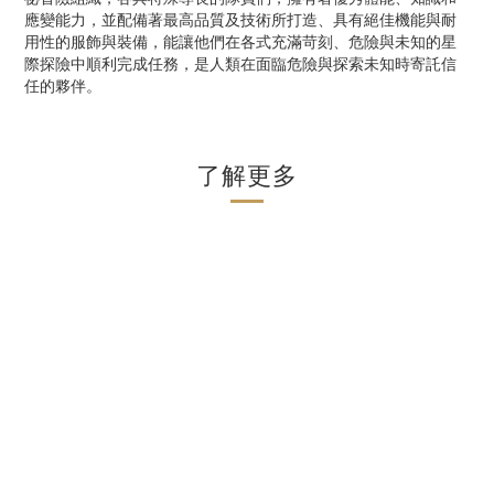
應變能
⼒
，並配備著最
⾼
品質及技術所打造、具有絕佳機能與耐
⽤
性的服飾與裝備，能讓他們在各式充滿苛刻、危險與未知的星
際探險中順利完成任務，是
⼈
類在
⾯
臨危險與探索未知時寄託信
任的夥伴。
了解更多