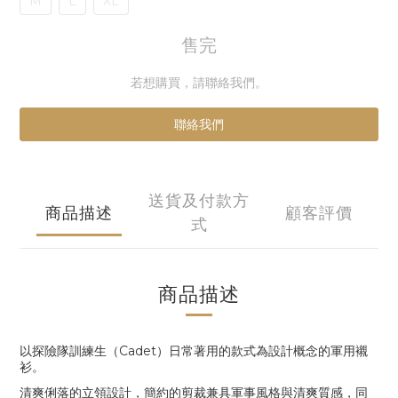
M
L
XL
售完
若想購買，請聯絡我們。
聯絡我們
送貨及付款方
商品描述
顧客評價
式
商品描述
以探險隊訓練生（
Cadet
）日常著用的款式為設計概念的軍用襯
衫。
清爽俐落的立領設計，簡約的剪裁兼具軍事風格與清爽質感，同