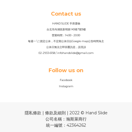
Contact us
HAND SLIDE 手滑選物
143
7
5
台北市內湖區新明路
巷
號
樓
營業時間：14
:
00 - 20:00
每週一 \二固定公休，不定期公休日以Google map公告時間為主
公休日無法立即回覆訊息，請見諒
02-2933-6158 / infohandslide@gmail.com
Follow us on
Facebook
Instagram
隱私條款 | 條款及細則 | 2022 © Hand Slide
公司名稱：瀚斯萊商行
統一編號：42364262