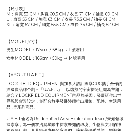
【尺寸表】
M
：肩寬
53 CM /
胸寬
60.5 CM /
衣長
71 CM /
袖長
60 CM
L
：肩寬
55 CM /
胸寬
63 CM /
衣長
73.5 CM /
袖長
61 CM
XL
：肩寬
57 CM /
胸寬
65.5 CM /
衣長
76 CM /
袖長
62 CM
【
MODEL
尺寸】
男生
MODEL
：
175cm / 68kg → L
號著用
女生
MODEL
：
166cm / 50kg → M
號著用
【
ABOUT U.A.E.T.
】
LOCKFIELD EQUIPMENT
與加拿大設計團隊
CUC
攜手合作的
跨國度品牌企劃
-
「
U.A.E.T.
」，以虛擬的宇宙探險組織為主題，
結合了
LOCKFIELD EQUIPMENT
的品牌基因，發展延伸出世
界觀與背景設定，並配合故事發展陸續推出服飾、配件、生活用
品
...
等系列商品。
U.A.E.T.
全名為
Unidentified Area Exploration Team/
未知領域
探索隊，為
⼀
個在浩瀚星際中探索未知的環境、
⽣
物與
⽂
明的神
祕冒險組織，各具特殊專長的隊員們，擁有著優秀體能、知識和