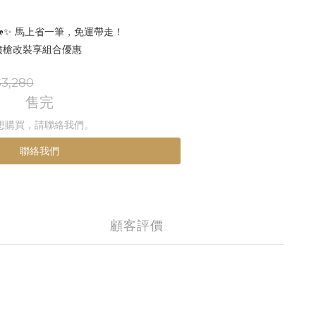
🐎✨ 馬上省一筆，免運帶走！
 噴槍改裝享組合優惠
3,280
售完
想購買，請聯絡我們。
聯絡我們
顧客評價