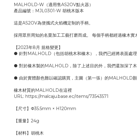
MALHOLD-W（適用售AS2OV點火器）
產品編號：MJL0301-W 胡桃木版本
這是AS2OV為便攜式火焰機定制的手柄。
採用眾所周知的名栗加工工藝打磨而成。 每個手柄都經過橡木實
【2023年8月 規格變更】
● 針對MALHOLD（包括胡桃木和橡木），我們已經將表面
● 對於橡木製的MALHOLD，除了上述目的外，我們還加深
● 由於實體顏色難以確認購買，主圖（第一張）的MALHOL
橡木材質的MALHOLD在這裡
URL: https://malcaju.base.ec/items/73543571
【尺寸】Φ35.5mm × H120mm
【重量】24g
【材料】胡桃木