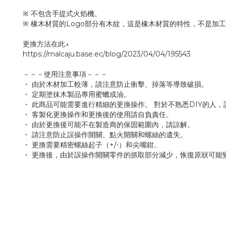
※ 不包含手提式火焰機。
※ 橡木材質的Logo部分有木紋，這是橡木材質的特性，不是加
更換方法在此↓
https://malcaju.base.ec/blog/2023/04/04/195543
－－－使用注意事項－－－
・ 由於木材加工較薄，請注意防止衝擊、掉落等導致破損。
・ 定期塗抹木製品專用蜜蠟或油。
・ 此商品可能需要進行精細的更換操作。 對於不熟悉DIY的人，
・ 客製化更換操作和更換後的使用請自負責任。
・ 由於更換後可能不在製造商的保固範圍內，請諒解。
・ 請注意防止誤操作開關、點火開關和螺絲的遺失。
・ 更換需要精密螺絲起子（+/-）和尖嘴鉗。
・ 更換後，由於誤操作開關零件的抓取部分減少，恢復原狀可能