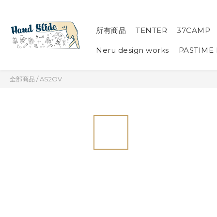
所有商品
TENTER
37CAMP
Neru design works
PASTIME
全部商品
/
AS2OV