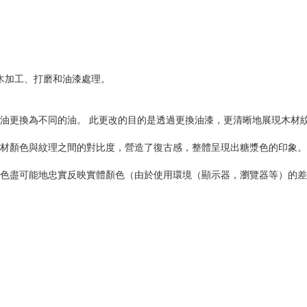
木加工、打磨和油漆處理。
處理油更換為不同的油。 此更改的目的是透過更換油漆，更清晰地展現木材
了木材顏色與紋理之間的對比度，營造了復古感，整體呈現出糖漿色的印象。
D顏色盡可能地忠實反映實體顏色（由於使用環境（顯示器，瀏覽器等）的