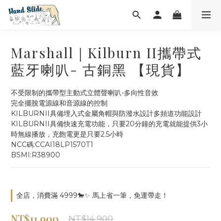
Marshall｜Kilburn II攜帶式
藍牙喇叭- 古銅黑 【現貨】
不受限制的攜帶型主動式立體聲喇叭-多向性音效
完全擺脫電源線和音源線的控制
KILBURNII具備埋入式金屬角帽與防潑水設計多頻道功能設計
KILBURNII具備快速充電功能，只要20分鐘的充電就能提供3小
時無線播放，充飽電更是只要2.5小時
NCC碼:CCAI18LP1570T1
BSMI:R38900
全店，消費滿 4999🐎✨ 馬上省一筆，免運帶走！
NT$11,900
NT$14,900