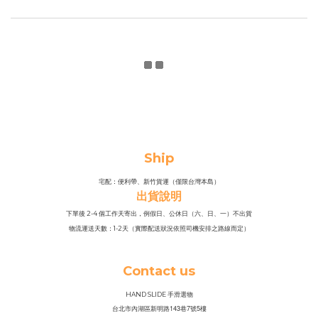
Ship
宅配：便利帶、新竹貨運（僅限台灣本島）
出貨說明
下單後 2-4 個工作天寄出，例假日、公休日（六、日、一）不出貨
物流運送天數：1-2天（實際配送狀況依照司機安排之路線而定）
Contact us
HAND SLIDE 手滑選物
143
7
5
台北市內湖區新明路
巷
號
樓