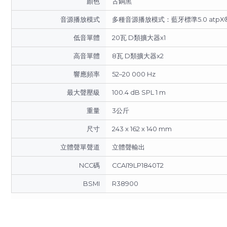
顏色
古銅黑
音源播放模式
多種音源播放模式：藍牙標準5.0 atpX
低音單體
20瓦 D類擴大器x1
高音單體
8瓦 D類擴大器x2
響應頻率
52–20 000 Hz
最大聲壓級
100.4 dB SPL 1 m
重量
3公斤
尺寸
243 x 162 x 140 mm
立體聲單聲道
立體聲輸出
NCC碼
CCAI19LP1840T2
BSMI
R38900