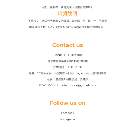
宅配：便利帶、新竹貨運（僅限台灣本島）
出貨說明
下單後 2-4 個工作天寄出，例假日、公休日（六、日、一）不出貨
物流運送天數：1-2天（實際配送狀況依照司機安排之路線而定）
Contact us
HAND SLIDE 手滑選物
143
7
5
台北市內湖區新明路
巷
號
樓
營業時間：14
:
00 - 20:00
每週一 \二固定公休，不定期公休日以Google map公告時間為主
公休日無法立即回覆訊息，請見諒
02-2933-6158 / infohandslide@gmail.com
Follow us on
Facebook
Instagram