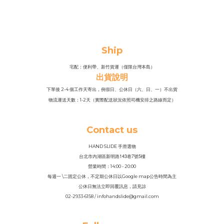
Ship
宅配：便利帶、新竹貨運（僅限台灣本島）
出貨說明
下單後 2-4 個工作天寄出，例假日、公休日（六、日、一）不出貨
物流運送天數：1-2天（實際配送狀況依照司機安排之路線而定）
Contact us
HAND SLIDE 手滑選物
143
7
5
台北市內湖區新明路
巷
號
樓
營業時間：14
:
00 - 20:00
每週一 \二固定公休，不定期公休日以Google map公告時間為主
公休日無法立即回覆訊息，請見諒
02-2933-6158 / infohandslide@gmail.com