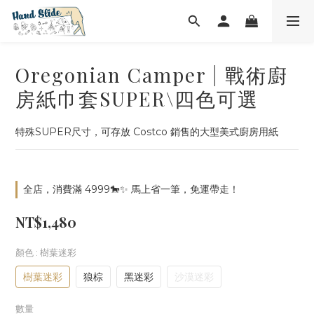
Oregonian Camper | 戰術廚
房紙巾套SUPER\四色可選
特殊SUPER尺寸，可存放 Costco 銷售的大型美式廚房用紙
全店，消費滿 4999🐎✨ 馬上省一筆，免運帶走！
NT$1,480
顏色
: 樹葉迷彩
樹葉迷彩
狼棕
黑迷彩
沙漠迷彩
數量