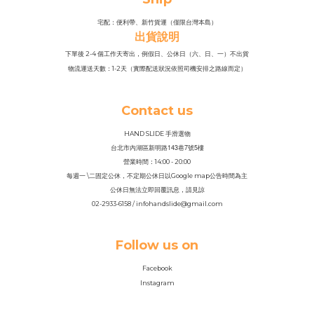
宅配：便利帶、新竹貨運（僅限台灣本島）
出貨說明
下單後 2-4 個工作天寄出，例假日、公休日（六、日、一）不出貨
物流運送天數：1-2天（實際配送狀況依照司機安排之路線而定）
Contact us
HAND SLIDE 手滑選物
143
7
5
台北市內湖區新明路
巷
號
樓
營業時間：14
:
00 - 20:00
每週一 \二固定公休，不定期公休日以Google map公告時間為主
公休日無法立即回覆訊息，請見諒
02-2933-6158 / infohandslide@gmail.com
Follow us on
Facebook
Instagram